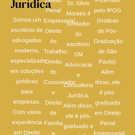
Jurídica
Direito
Forenses
Dr. Silvio
Penal
pelo IPOG
Moraes é
Somos um
Empresarial,
(Instituto
fundador
escritório de
Direito
de Pós-
do
advogados
do
Graduação
escritório
moderno,
Trabalho,
de São
SM
especializado
Direito
Paulo).
Advocacia
em soluções
do
Além
e
jurídicas
Consumidor
disso, ele
Consultoria
para
e
é pós-
Jurídica.
empresas.
Direito
graduado
Além disso,
Com vasta
de
em Direito
ele é pós-
experiência
Família
Penal
graduado e
em Direito
e
Empresarial