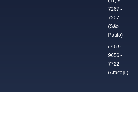
(11) 9
7267 -
7207
(São
Paulo)
(79) 9
9656 -
7722
(Aracaju)