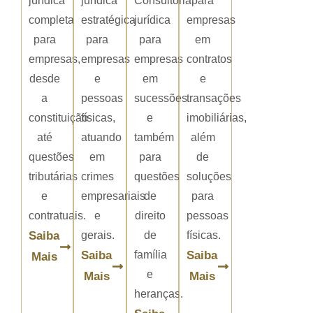
jurídica
jurídica
Consultoria
para
completa
estratégica
jurídica
empresas
para
para
para
em
empresas,
empresas
empresas
contratos
desde
e
em
e
a
pessoas
sucessões
transações
constituição
físicas,
e
imobiliárias,
até
atuando
também
além
questões
em
para
de
tributárias
crimes
questões
soluções
e
empresariais
de
para
contratuais.
e
direito
pessoas
Saiba
gerais.
de
físicas.
Saiba
família
Saiba
Mais
e
Mais
Mais
heranças.