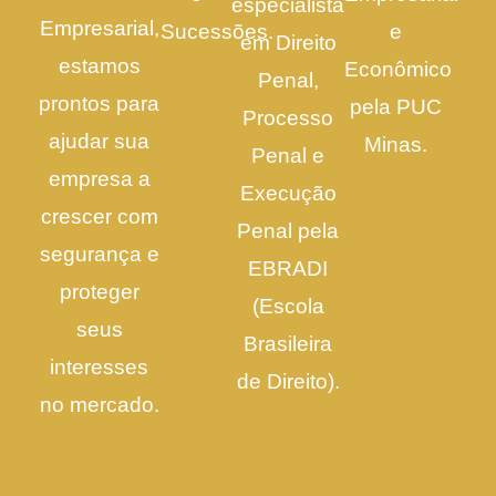
especialista
Empresarial,
Sucessões.
e
em Direito
estamos
Econômico
Penal,
prontos para
pela PUC
Processo
ajudar sua
Minas.
Penal e
empresa a
Execução
crescer com
Penal pela
segurança e
EBRADI
proteger
(Escola
seus
Brasileira
interesses
de Direito).
no mercado.