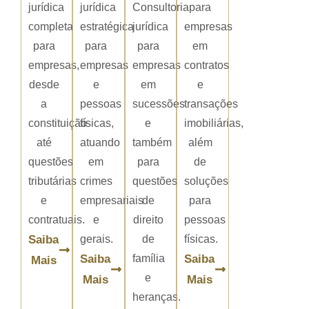
jurídica
jurídica
Consultoria
para
completa
estratégica
jurídica
empresas
para
para
para
em
empresas,
empresas
empresas
contratos
desde
e
em
e
a
pessoas
sucessões
transações
constituição
físicas,
e
imobiliárias,
até
atuando
também
além
questões
em
para
de
tributárias
crimes
questões
soluções
e
empresariais
de
para
contratuais.
e
direito
pessoas
Saiba
gerais.
de
físicas.
Saiba
família
Saiba
Mais
e
Mais
Mais
heranças.