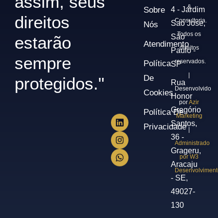
assim, seus
&
Sobre
4 - Jardim
direitos
Consultoria.
Sao Jose,
Nós
Todos os
São
estarão
Atendimento
direitos
Paulo -
sempre
reservados.
Política
SP
|
De
protegidos."
Rua
Desenvolvido
Cookies
Honor
por
Azir
Gregório
Política De
Marketing
Santos,
Privacidade
|
36 -
Administrado
Grageru,
por W3
Aracaju
Desenvolviment
- SE,
49027-
130