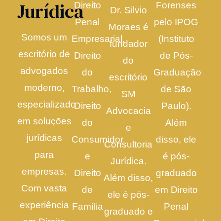
Jurídica
Direito
Forenses
Dr. Silvio
Penal
pelo IPOG
Moraes é
Somos um
Empresarial,
(Instituto
fundador
escritório de
Direito
de Pós-
do
advogados
do
Graduação
escritório
moderno,
Trabalho,
de São
SM
especializado
Direito
Paulo).
Advocacia
em soluções
do
Além
e
jurídicas
Consumidor
disso, ele
Consultoria
para
e
é pós-
Jurídica.
empresas.
Direito
graduado
Além disso,
Com vasta
de
em Direito
ele é pós-
experiência
Família
Penal
graduado e