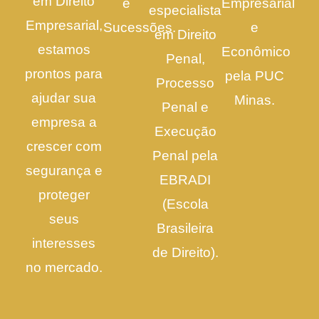
em Direito
e
Empresarial
especialista
Empresarial,
Sucessões.
e
em Direito
estamos
Econômico
Penal,
prontos para
pela PUC
Processo
ajudar sua
Minas.
Penal e
empresa a
Execução
crescer com
Penal pela
segurança e
EBRADI
proteger
(Escola
seus
Brasileira
interesses
de Direito).
no mercado.