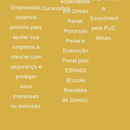
especialista
Empresarial,
Sucessões.
e
em Direito
estamos
Econômico
Penal,
prontos para
pela PUC
Processo
ajudar sua
Minas.
Penal e
empresa a
Execução
crescer com
Penal pela
segurança e
EBRADI
proteger
(Escola
seus
Brasileira
interesses
de Direito).
no mercado.