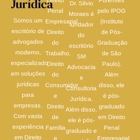
Jurídica
Direito
Forenses
Dr. Silvio
Penal
pelo IPOG
Moraes é
Somos um
Empresarial,
(Instituto
fundador
escritório de
Direito
de Pós-
do
advogados
do
Graduação
escritório
moderno,
Trabalho,
de São
SM
especializado
Direito
Paulo).
Advocacia
em soluções
do
Além
e
jurídicas
Consumidor
disso, ele
Consultoria
para
e
é pós-
Jurídica.
empresas.
Direito
graduado
Além disso,
Com vasta
de
em Direito
ele é pós-
experiência
Família
Penal
graduado e
em Direito
e
Empresarial