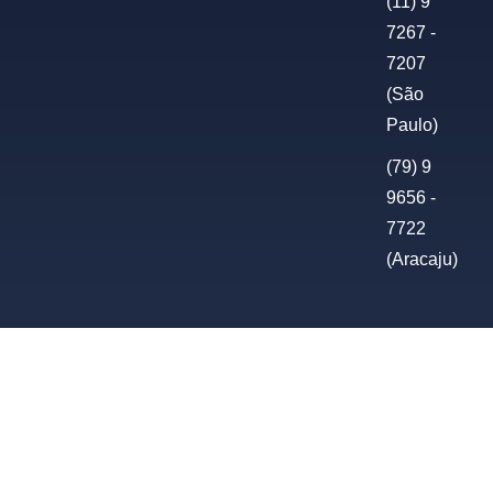
(11) 9
7267 -
7207
(São
Paulo)
(79) 9
9656 -
7722
(Aracaju)