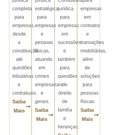
jurídica
jurídica
Consultoria
para
completa
estratégica
jurídica
empresas
para
para
para
em
empresas,
empresas
empresas
contratos
desde
e
em
e
a
pessoas
sucessões
transações
constituição
físicas,
e
imobiliárias,
até
atuando
também
além
questões
em
para
de
tributárias
crimes
questões
soluções
e
empresariais
de
para
contratuais.
e
direito
pessoas
Saiba
gerais.
de
físicas.
Saiba
família
Saiba
Mais
e
Mais
Mais
heranças.