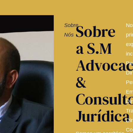
Sobre
Sobre
No
Nós
pri
a S.M
ex
inc
Advocac
Pe
Dir
&
Pe
Consult
Em
Dir
Jurídica
Tr
Dir
Co