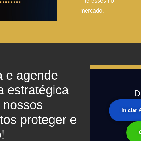
interesses no
mercado.
a e agende
a estratégica
D
 nossos
Iniciar
os proteger e
!