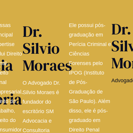
Dr.
Dr.
ssas
Ele possui pós-
ncipal
graduação em
Sil
Silvio
pertise
Perícia Criminal e
lui Direito
Ciências
Mo
ia
Moraes
nal,
Forenses pelo
eito
IPOG (Instituto
Advogad
nal
de Pós-
O Advogado Dr.
oria
presarial,
Graduação de
Silvio Moraes é
eito do
São Paulo). Além
fundador do
abalho,
disso, ele é pós-
escritório SM
eito do
graduado em
Advocacia e
nsumidor
Direito Penal
Consultoria