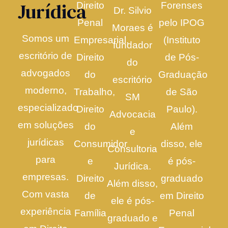
Jurídica
Direito
Forenses
Dr. Silvio
Penal
pelo IPOG
Moraes é
Somos um
Empresarial,
(Instituto
fundador
escritório de
Direito
de Pós-
do
advogados
do
Graduação
escritório
moderno,
Trabalho,
de São
SM
especializado
Direito
Paulo).
Advocacia
em soluções
do
Além
e
jurídicas
Consumidor
disso, ele
Consultoria
para
e
é pós-
Jurídica.
empresas.
Direito
graduado
Além disso,
Com vasta
de
em Direito
ele é pós-
experiência
Família
Penal
graduado e