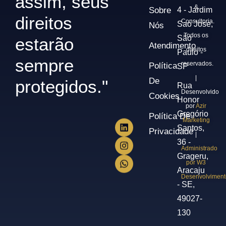
assim, seus
&
Sobre
4 - Jardim
direitos
Consultoria.
Sao Jose,
Nós
Todos os
São
estarão
Atendimento
direitos
Paulo -
sempre
reservados.
Política
SP
|
De
protegidos."
Rua
Desenvolvido
Cookies
Honor
por
Azir
Gregório
Política De
Marketing
Santos,
Privacidade
|
36 -
Administrado
Grageru,
por W3
Aracaju
Desenvolviment
- SE,
49027-
130