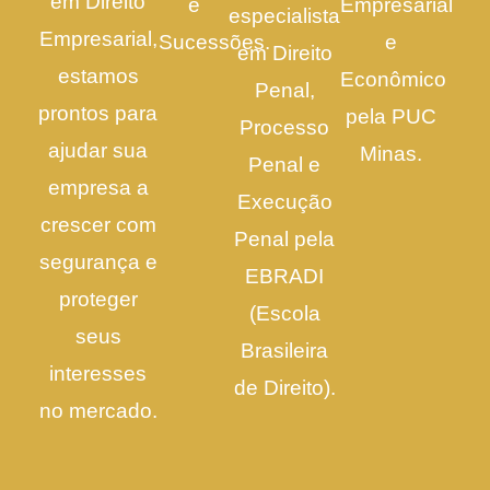
em Direito
e
Empresarial
especialista
Empresarial,
Sucessões.
e
em Direito
estamos
Econômico
Penal,
prontos para
pela PUC
Processo
ajudar sua
Minas.
Penal e
empresa a
Execução
crescer com
Penal pela
segurança e
EBRADI
proteger
(Escola
seus
Brasileira
interesses
de Direito).
no mercado.