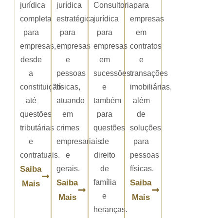
jurídica
jurídica
Consultoria
para
completa
estratégica
jurídica
empresas
para
para
para
em
empresas,
empresas
empresas
contratos
desde
e
em
e
a
pessoas
sucessões
transações
constituição
físicas,
e
imobiliárias,
até
atuando
também
além
questões
em
para
de
tributárias
crimes
questões
soluções
e
empresariais
de
para
contratuais.
e
direito
pessoas
Saiba
gerais.
de
físicas.
Saiba
família
Saiba
Mais
e
Mais
Mais
heranças.