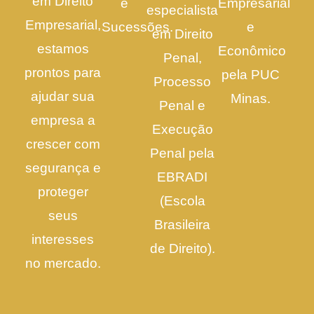
em Direito
e
Empresarial
especialista
Empresarial,
Sucessões.
e
em Direito
estamos
Econômico
Penal,
prontos para
pela PUC
Processo
ajudar sua
Minas.
Penal e
empresa a
Execução
crescer com
Penal pela
segurança e
EBRADI
proteger
(Escola
seus
Brasileira
interesses
de Direito).
no mercado.