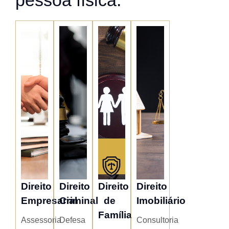
Direito
Direito
Direito
Direito
Empresarial
Criminal
de
Imobiliário
Família
Assessoria
Defesa
Consultoria