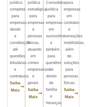
jurídica
jurídica
Consultoria
para
completa
estratégica
jurídica
empresas
para
para
para
em
empresas,
empresas
empresas
contratos
desde
e
em
e
a
pessoas
sucessões
transações
constituição
físicas,
e
imobiliárias,
até
atuando
também
além
questões
em
para
de
tributárias
crimes
questões
soluções
e
empresariais
de
para
contratuais.
e
direito
pessoas
Saiba
gerais.
de
físicas.
Saiba
família
Saiba
Mais
e
Mais
Mais
heranças.