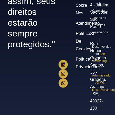
assim, seus
&
Sobre
4 - Jardim
direitos
Consultoria.
Sao Jose,
Nós
Todos os
São
estarão
Atendimento
direitos
Paulo -
sempre
reservados.
Política
SP
|
De
protegidos."
Rua
Desenvolvido
Cookies
Honor
por
Azir
Gregório
Política De
Marketing
Santos,
Privacidade
|
36 -
Administrado
Grageru,
por W3
Aracaju
Desenvolviment
- SE,
49027-
130