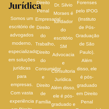
Jurídica
Direito
Forenses
Dr. Silvio
Penal
pelo IPOG
Moraes é
Somos um
Empresarial,
(Instituto
fundador
escritório de
Direito
de Pós-
do
advogados
do
Graduação
escritório
moderno,
Trabalho,
de São
SM
especializado
Direito
Paulo).
Advocacia
em soluções
do
Além
e
jurídicas
Consumidor
disso, ele
Consultoria
para
e
é pós-
Jurídica.
empresas.
Direito
graduado
Além disso,
Com vasta
de
em Direito
ele é pós-
experiência
Família
Penal
graduado e