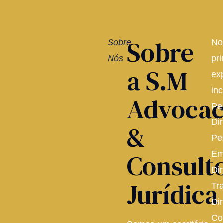
Sobre
Sobre
No
Nós
pri
a S.M
ex
inc
Advocac
Pe
Dir
&
Pe
Consult
Em
Dir
Jurídica
Tr
Dir
Co