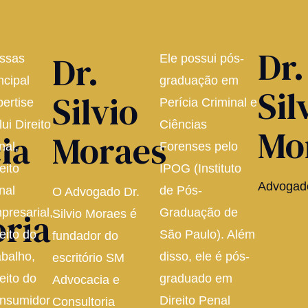
Dr.
Dr.
ssas
Ele possui pós-
ncipal
graduação em
Sil
Silvio
pertise
Perícia Criminal e
lui Direito
Ciências
Mo
ia
Moraes
nal,
Forenses pelo
eito
IPOG (Instituto
Advogad
nal
de Pós-
O Advogado Dr.
oria
presarial,
Graduação de
Silvio Moraes é
eito do
São Paulo). Além
fundador do
abalho,
disso, ele é pós-
escritório SM
eito do
graduado em
Advocacia e
nsumidor
Direito Penal
Consultoria