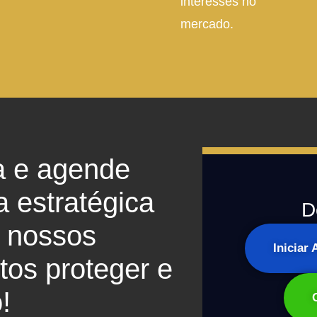
interesses no
mercado.
a e agende
a estratégica
D
 nossos
Iniciar
os proteger e
!