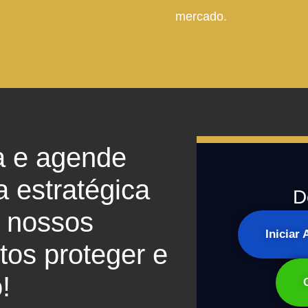
mercado.
a e agende
a estratégica
D
 nossos
Iniciar
os proteger e
!