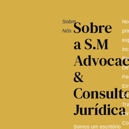
Sobre
Sobre
No
Nós
pri
a S.M
ex
inc
Advocac
Pe
Dir
&
Pe
Consult
Em
Dir
Jurídica
Tr
Dir
Co
Somos um escritório