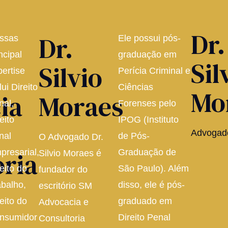
Dr.
Dr.
ssas
Ele possui pós-
ncipal
graduação em
Sil
Silvio
pertise
Perícia Criminal e
lui Direito
Ciências
Mo
ia
Moraes
nal,
Forenses pelo
eito
IPOG (Instituto
Advogad
nal
de Pós-
O Advogado Dr.
oria
presarial,
Graduação de
Silvio Moraes é
eito do
São Paulo). Além
fundador do
abalho,
disso, ele é pós-
escritório SM
eito do
graduado em
Advocacia e
nsumidor
Direito Penal
Consultoria