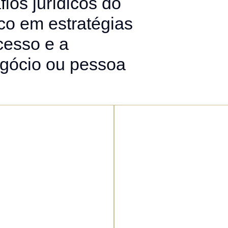
ios jurídicos do
co em estratégias
cesso e a
egócio ou pessoa