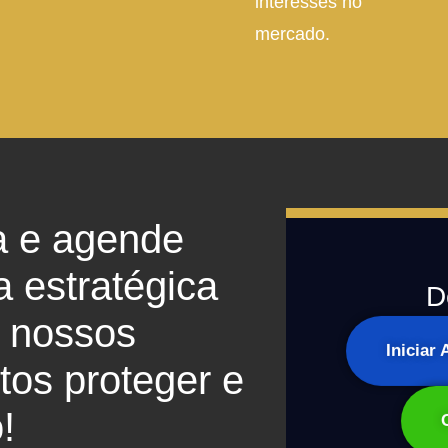
interesses no
mercado.
a e agende
a estratégica
D
 nossos
Iniciar
os proteger e
!