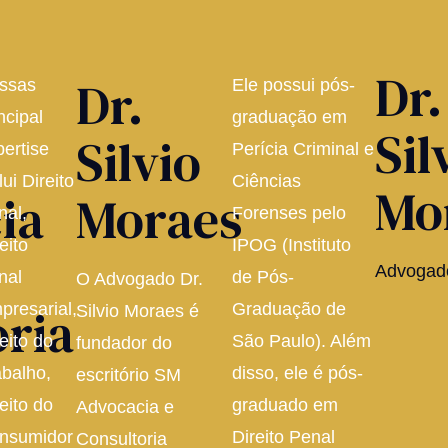
Dr.
Dr.
ssas
Ele possui pós-
ncipal
graduação em
Sil
Silvio
pertise
Perícia Criminal e
lui Direito
Ciências
Mo
ia
Moraes
nal,
Forenses pelo
eito
IPOG (Instituto
Advogad
nal
de Pós-
O Advogado Dr.
oria
presarial,
Graduação de
Silvio Moraes é
eito do
São Paulo). Além
fundador do
abalho,
disso, ele é pós-
escritório SM
eito do
graduado em
Advocacia e
nsumidor
Direito Penal
Consultoria