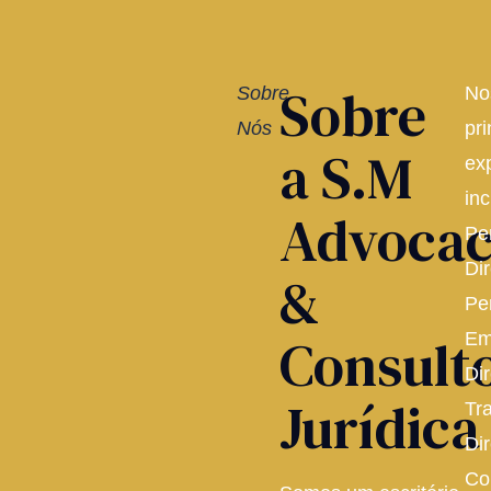
Sobre
Sobre
No
Nós
pri
a S.M
ex
inc
Advocac
Pe
Dir
&
Pe
Consult
Em
Dir
Jurídica
Tr
Dir
Co