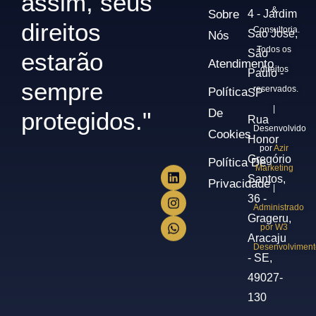
assim, seus
&
Sobre
4 - Jardim
direitos
Consultoria.
Sao Jose,
Nós
Todos os
São
estarão
Atendimento
direitos
Paulo -
sempre
reservados.
Política
SP
|
De
protegidos."
Rua
Desenvolvido
Cookies
Honor
por
Azir
Gregório
Política De
Marketing
Santos,
Privacidade
|
36 -
Administrado
Grageru,
por W3
Aracaju
Desenvolviment
- SE,
49027-
130