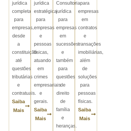
jurídica
jurídica
Consultoria
para
completa
estratégica
jurídica
empresas
para
para
para
em
empresas,
empresas
empresas
contratos
desde
e
em
e
a
pessoas
sucessões
transações
constituição
físicas,
e
imobiliárias,
até
atuando
também
além
questões
em
para
de
tributárias
crimes
questões
soluções
e
empresariais
de
para
contratuais.
e
direito
pessoas
Saiba
gerais.
de
físicas.
Saiba
família
Saiba
Mais
e
Mais
Mais
heranças.