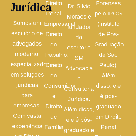
Jurídica
Direito
Forenses
Dr. Silvio
Penal
pelo IPOG
Moraes é
Somos um
Empresarial,
(Instituto
fundador
escritório de
Direito
de Pós-
do
advogados
do
Graduação
escritório
moderno,
Trabalho,
de São
SM
especializado
Direito
Paulo).
Advocacia
em soluções
do
Além
e
jurídicas
Consumidor
disso, ele
Consultoria
para
e
é pós-
Jurídica.
empresas.
Direito
graduado
Além disso,
Com vasta
de
em Direito
ele é pós-
experiência
Família
Penal
graduado e