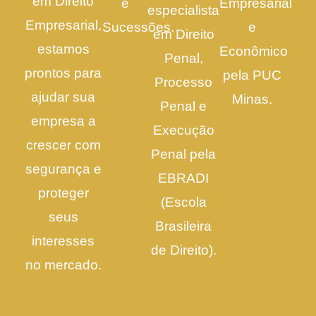
em Direito
e
Empresarial
especialista
Empresarial,
Sucessões.
e
em Direito
estamos
Econômico
Penal,
prontos para
pela PUC
Processo
ajudar sua
Minas.
Penal e
empresa a
Execução
crescer com
Penal pela
segurança e
EBRADI
proteger
(Escola
seus
Brasileira
interesses
de Direito).
no mercado.