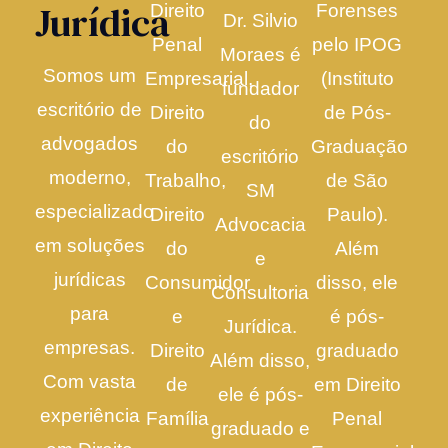
Jurídica
Direito
Forenses
Dr. Silvio
Penal
pelo IPOG
Moraes é
Somos um
Empresarial,
(Instituto
fundador
escritório de
Direito
de Pós-
do
advogados
do
Graduação
escritório
moderno,
Trabalho,
de São
SM
especializado
Direito
Paulo).
Advocacia
em soluções
do
Além
e
jurídicas
Consumidor
disso, ele
Consultoria
para
e
é pós-
Jurídica.
empresas.
Direito
graduado
Além disso,
Com vasta
de
em Direito
ele é pós-
experiência
Família
Penal
graduado e