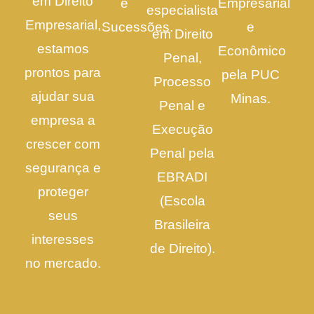
em Direito
e
Empresarial
especialista
Empresarial,
Sucessões.
e
em Direito
estamos
Econômico
Penal,
prontos para
pela PUC
Processo
ajudar sua
Minas.
Penal e
empresa a
Execução
crescer com
Penal pela
segurança e
EBRADI
proteger
(Escola
seus
Brasileira
interesses
de Direito).
no mercado.