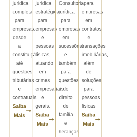
jurídica
jurídica
Consultoria
para
completa
estratégica
jurídica
empresas
para
para
para
em
empresas,
empresas
empresas
contratos
desde
e
em
e
a
pessoas
sucessões
transações
constituição
físicas,
e
imobiliárias,
até
atuando
também
além
questões
em
para
de
tributárias
crimes
questões
soluções
e
empresariais
de
para
contratuais.
e
direito
pessoas
Saiba
gerais.
de
físicas.
Saiba
família
Saiba
Mais
e
Mais
Mais
heranças.