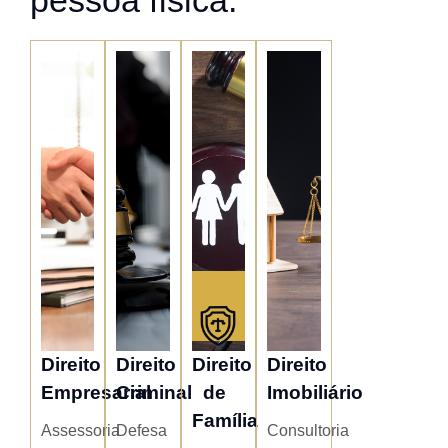
Direito
Direito
Direito
Direito
Empresarial
Criminal
de
Imobiliário
Família
Assessoria
Defesa
Consultoria