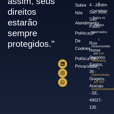
assim, seus
&
Sobre
4 - Jardim
direitos
Consultoria.
Sao Jose,
Nós
Todos os
São
estarão
Atendimento
direitos
Paulo -
sempre
reservados.
Política
SP
|
De
protegidos."
Rua
Desenvolvido
Cookies
Honor
por
Azir
Gregório
Política De
Marketing
Santos,
Privacidade
|
36 -
Administrado
Grageru,
por W3
Aracaju
Desenvolviment
- SE,
49027-
130