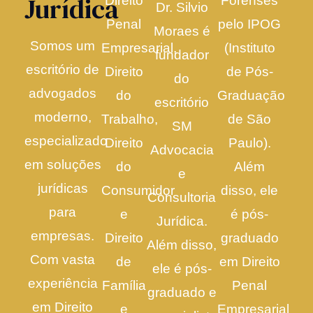
Jurídica
Direito
Forenses
Dr. Silvio
Penal
pelo IPOG
Moraes é
Somos um
Empresarial,
(Instituto
fundador
escritório de
Direito
de Pós-
do
advogados
do
Graduação
escritório
moderno,
Trabalho,
de São
SM
especializado
Direito
Paulo).
Advocacia
em soluções
do
Além
e
jurídicas
Consumidor
disso, ele
Consultoria
para
e
é pós-
Jurídica.
empresas.
Direito
graduado
Além disso,
Com vasta
de
em Direito
ele é pós-
experiência
Família
Penal
graduado e
em Direito
e
Empresarial