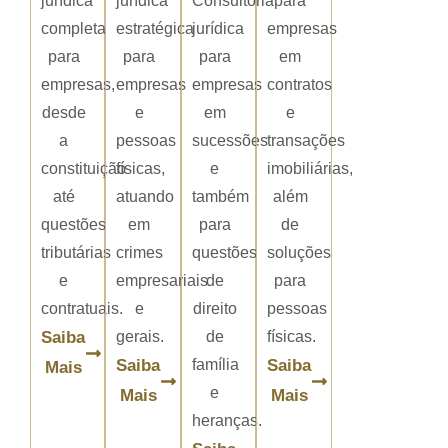
jurídica
jurídica
Consultoria
para
completa
estratégica
jurídica
empresas
para
para
para
em
empresas,
empresas
empresas
contratos
desde
e
em
e
a
pessoas
sucessões
transações
constituição
físicas,
e
imobiliárias,
até
atuando
também
além
questões
em
para
de
tributárias
crimes
questões
soluções
e
empresariais
de
para
contratuais.
e
direito
pessoas
Saiba
gerais.
de
físicas.
Saiba
família
Saiba
Mais
e
Mais
Mais
heranças.