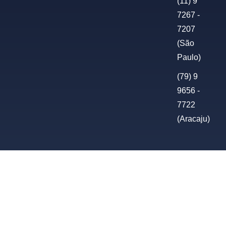
(11) 9
7267 -
7207
(São
Paulo)
(79) 9
9656 -
7722
(Aracaju)