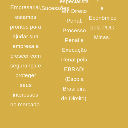
especialista
Empresarial,
Sucessões.
e
em Direito
estamos
Econômico
Penal,
prontos para
pela PUC
Processo
ajudar sua
Minas.
Penal e
empresa a
Execução
crescer com
Penal pela
segurança e
EBRADI
proteger
(Escola
seus
Brasileira
interesses
de Direito).
no mercado.