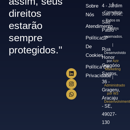
assim, seus
&
Sobre
4 - Jardim
direitos
Consultoria.
Sao Jose,
Nós
Todos os
São
estarão
Atendimento
direitos
Paulo -
sempre
reservados.
Política
SP
|
De
protegidos."
Rua
Desenvolvido
Cookies
Honor
por
Azir
Gregório
Política De
Marketing
Santos,
Privacidade
|
36 -
Administrado
Grageru,
por W3
Aracaju
Desenvolviment
- SE,
49027-
130