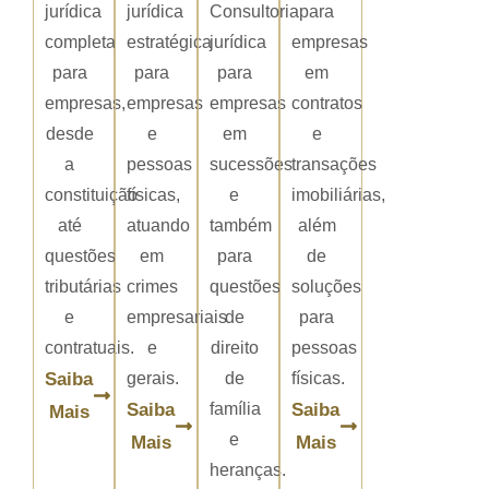
jurídica
jurídica
Consultoria
para
completa
estratégica
jurídica
empresas
para
para
para
em
empresas,
empresas
empresas
contratos
desde
e
em
e
a
pessoas
sucessões
transações
constituição
físicas,
e
imobiliárias,
até
atuando
também
além
questões
em
para
de
tributárias
crimes
questões
soluções
e
empresariais
de
para
contratuais.
e
direito
pessoas
Saiba
gerais.
de
físicas.
Saiba
família
Saiba
Mais
e
Mais
Mais
heranças.