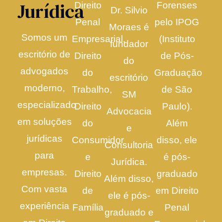
Jurídica
Direito
Forenses
Dr. Silvio
Penal
pelo IPOG
Moraes é
Somos um
Empresarial,
(Instituto
fundador
escritório de
Direito
de Pós-
do
advogados
do
Graduação
escritório
moderno,
Trabalho,
de São
SM
especializado
Direito
Paulo).
Advocacia
em soluções
do
Além
e
jurídicas
Consumidor
disso, ele
Consultoria
para
e
é pós-
Jurídica.
empresas.
Direito
graduado
Além disso,
Com vasta
de
em Direito
ele é pós-
experiência
Família
Penal
graduado e