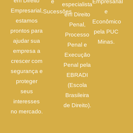
em Direito
e
Empresarial
especialista
Empresarial,
Sucessões.
e
em Direito
estamos
Econômico
Penal,
prontos para
pela PUC
Processo
ajudar sua
Minas.
Penal e
empresa a
Execução
crescer com
Penal pela
segurança e
EBRADI
proteger
(Escola
seus
Brasileira
interesses
de Direito).
no mercado.